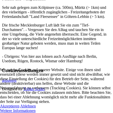
Sehr nah gelegen zum Kölpinsee (ca. 500m), Müritz (> 1km) und
den vielseitigen - öffentlich zugänglichen - Freizeitangeboten der
Ferienlandschaft "Land Fleesensee" in Göhren-Lebbin (> 5 km).
Die frische Mecklenburger Luft lädt Sie ein zum "Tief-
Durchatmen". - Vergessen Sie den Alltag und tauchen Sie ein in
eine Umgebung, die Viele angenehm überrascht. Eine Gegend, in
der so viele unterschiedliche Freizeitmöglichkeiten inmitten
großartiger Natur geboten werden, muss man in weiten Teilen
Europas lange suchen!
- Übrigens: Von hier aus lohnen auch Ausflüge nach Berlin,
Usedom, Rügen, Rostock, Wismar oder Hamburg!
Wir nutzen Cookies auf unserer Website. Einige von ihnen sind
Cookieeinstellungen
essenziell (diese werden immer gesetzt und sind nicht abwählbar, wie
diese Einstellung der Cookies) für den Betrieb der Seite, während
anpassen
andere (deaktivierbar) uns helfen, diese Website und die
Nutzererfahrung zu verbessern (Tracking Cookies). Sie können selbst
Designed by
Tobias Seidel
.
entscheiden, ob Sie die Cookies zulassen möchten. Bitte beachten Sie,
dass bei einer Ablehnung womöglich nicht mehr alle Funktionalitäten
der Seite zur Verfügung stehen.
Akzeptieren
Ablehnen
Weitere Informationen